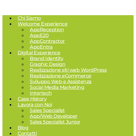
Chi Siamo
Welcome Experience
AppReception
AppE20
AppContractor
AppEntra
Digital Experience
Brand Identity
Graphic Design
Realizzazione siti web WordPress
Realizzazione eCommerce
Sviluppo Web e Assistenza
Social Media Marketing
Intertech
Case History
Lavora con Noi
Sales Specialist
App/Web Developer
Sales Specialist Junior
Blog
Contatti