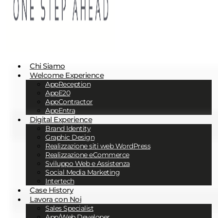
Chi Siamo
Welcome Experience
AppReception
AppE20
AppContractor
AppEntra
Digital Experience
Brand Identity
Graphic Design
Realizzazione siti web WordPress
Realizzazione eCommerce
Sviluppo Web e Assistenza
Social Media Marketing
Intertech
Case History
Lavora con Noi
Sales Specialist
App/Web Developer