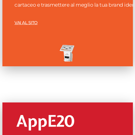
cartaceo e trasmettere al meglio la tua brand ident
VAI AL SITO