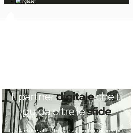
Il partner
digitale
che ti
guida oltre le
sfide
Innovazione, affidabilità e supporto costante per