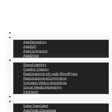
Chi Siamo
Welcome Experience
AppReception
AppE20
AppContractor
AppEntra
Digital Experience
Brand Identity
Graphic Design
Realizzazione siti web WordPress
Realizzazione eCommerce
Sviluppo Web e Assistenza
Social Media Marketing
Intertech
Case History
Lavora con Noi
Sales Specialist
App/Web Developer