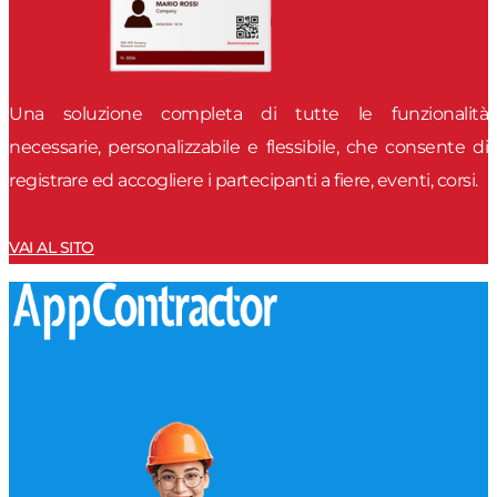
Una soluzione completa di tutte le funzionalità
necessarie, personalizzabile e flessibile, che consente di
registrare ed accogliere i partecipanti a fiere, eventi, corsi.
VAI AL SITO