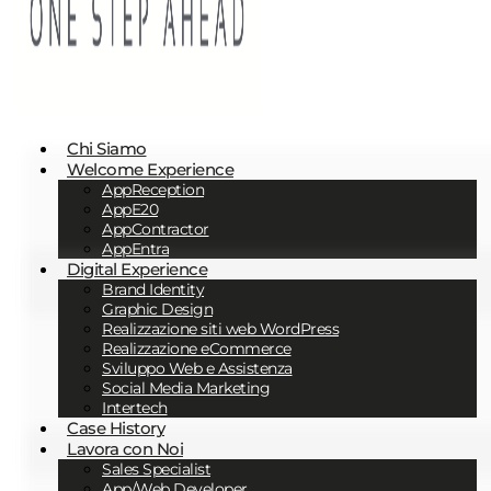
Chi Siamo
Welcome Experience
AppReception
AppE20
AppContractor
AppEntra
Digital Experience
Brand Identity
Graphic Design
Realizzazione siti web WordPress
Realizzazione eCommerce
Sviluppo Web e Assistenza
Social Media Marketing
Intertech
Case History
Lavora con Noi
Sales Specialist
App/Web Developer